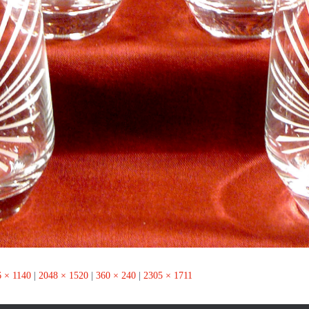
 × 1140
|
2048 × 1520
|
360 × 240
|
2305 × 1711