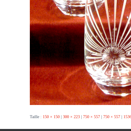
Taille :
150 × 150
|
300 × 223
|
750 × 557
|
750 × 557
|
1536