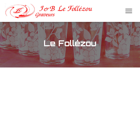
DÉPLI
LA
NAVI
Le Follézou