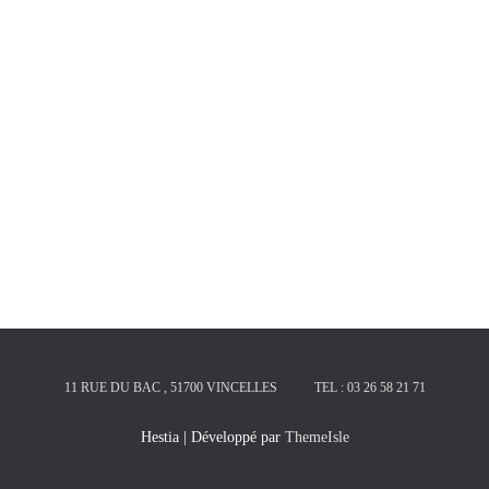
11 RUE DU BAC , 51700 VINCELLES
TEL : 03 26 58 21 71
Hestia | Développé par
ThemeIsle