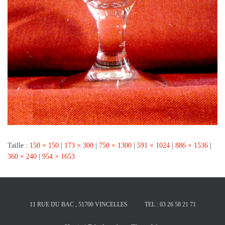
Taille :
150 × 150
|
173 × 300
|
750 × 1300
|
591 × 1024
|
886 × 1536
|
360 × 240
|
954 × 1653
11 RUE DU BAC , 51700 VINCELLES
TEL : 03 26 58 21 71