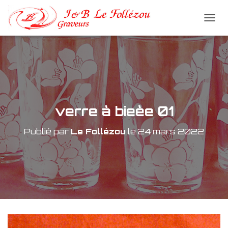
D
É
P
L
I
E
R
L
A
verre à bieèe 01
N
A
Publié par
Le Follézou
le
24 mars 2022
V
I
G
A
T
I
O
N