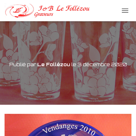
D
É
P
L
I
E
R
L
A
Publié par
Le Follézou
le
3 décembre 2020
N
A
V
I
G
A
T
I
O
N