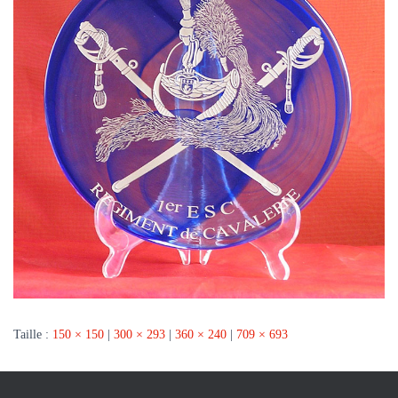
Taille :
150 × 150
|
300 × 293
|
360 × 240
|
709 × 693